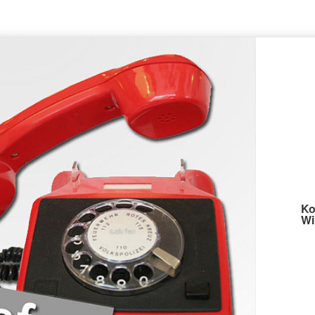
Ko
Wi