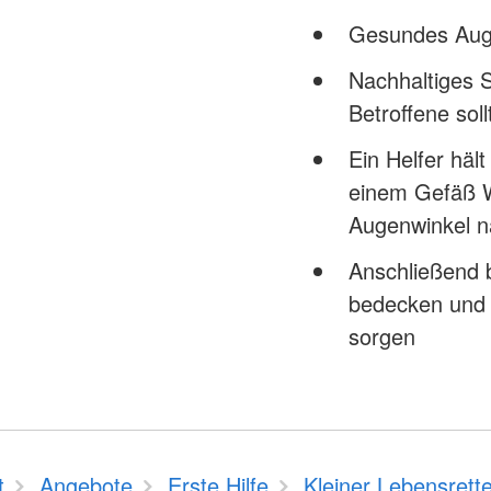
Gesundes Aug
Nachhaltiges 
Betroffene soll
Ein Helfer häl
einem Gefäß 
Augenwinkel n
Anschließend 
bedecken und s
sorgen
t
Angebote
Erste Hilfe
Kleiner Lebensrette