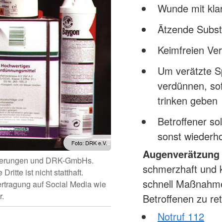
Wunde mit kla
Ätzende Substa
Keimfreien Ve
Um verätzte S
verdünnen, so
trinken geben
Betroffener so
sonst wiederh
Foto: DRK e.V.
Augenverätzung
iederungen und DRK-GmbHs.
schmerzhaft und 
itte ist nicht statthaft.
schnell Maßnahme
ertragung auf Social Media wie
r.
Betroffenen zu re
Notruf 112