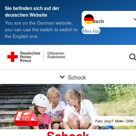
Sie befinden sich auf der
Sprache wechseln zu
deutschen Website
You are on the German website,
you can use the switch to switch to
Alles klar
the English one
Ortsverein
Rutesheim
Schock
Foto: Jörg F. Müller / DRK
Schock