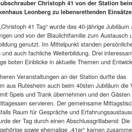
ubschrauber Christoph 41 von der Station bei
kenhaus Leonberg zu lebensrettenden Einsätze
„Christoph 41 Tag“ wurde das 40-jährige Jubiläum 
gen und von der Blaulichtfamilie zum Austausch 
bildung genutzt. Im Mittelpunkt standen persönlich
und auch fachliche Weiterbildung. Drei interessan
ge boten Einblicke in aktuelle Themen und Entwic
üheren Veranstaltungen an der Station durfte das
m aus Rutesheim auch beim 40sten Jubiläum die 
 mit Speis und Trank übernehmen und den Gästen 
ittagessen servieren. Der gemeinsame Mittagstisc
falls Raum für Gespräche und Erfahrungsaustaus
rde der Tag durch einen Abschlussgrillabend: Die
ngehörige sowie ehemalige „41er“ kamen zusamm