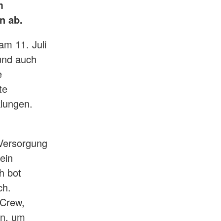
m
n ab.
am 11. Juli
und auch
e
te
klungen.
Versorgung
ein
h bot
ch.
 Crew,
en, um