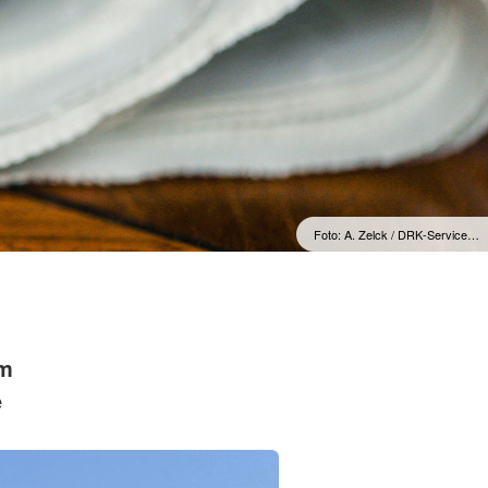
Foto: A. Zelck / DRK-Service…
em
e