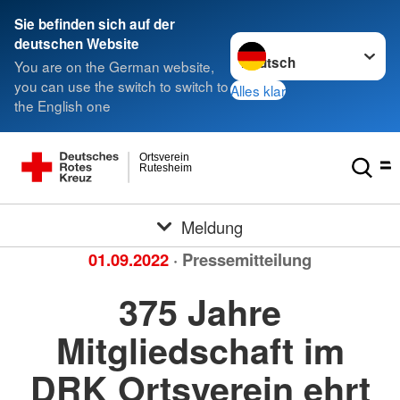
Sie befinden sich auf der
Sprache wechseln zu
deutschen Website
You are on the German website,
you can use the switch to switch to
Alles klar
the English one
Ortsverein
Rutesheim
Meldung
01.09.2022
· Pressemitteilung
375 Jahre
Mitgliedschaft im
DRK Ortsverein ehrt