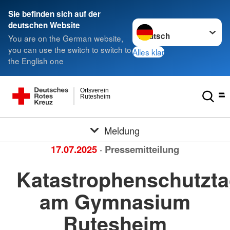
Sie befinden sich auf der
Sprache wechseln zu
deutschen Website
You are on the German website,
you can use the switch to switch to
Alles klar
the English one
Ortsverein
Rutesheim
Meldung
17.07.2025
· Pressemitteilung
Katastrophenschutzt
am Gymnasium
Rutesheim