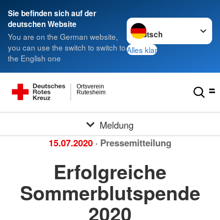
Sie befinden sich auf der
Sprache wechseln zu
deutschen Website
You are on the German website,
you can use the switch to switch to
Alles klar
the English one
Ortsverein
Rutesheim
Meldung
15.07.2020
· Pressemitteilung
Erfolgreiche
Sommerblutspende
2020