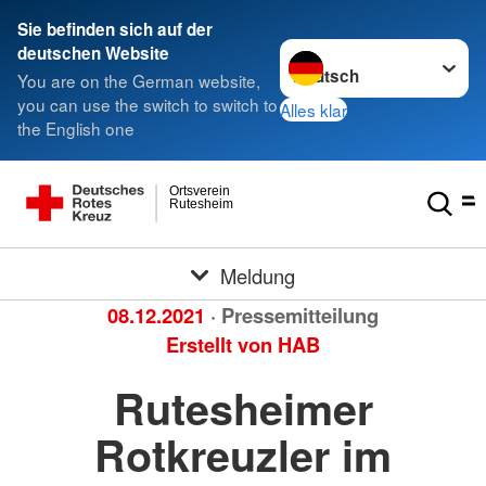
Sie befinden sich auf der
Sprache wechseln zu
deutschen Website
You are on the German website,
you can use the switch to switch to
Alles klar
the English one
Ortsverein
Rutesheim
Meldung
08.12.2021
· Pressemitteilung
Erstellt von
HAB
Rutesheimer
Rotkreuzler im