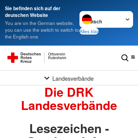
Sie befinden sich auf der
Sprache wechseln zu
deutschen Website
You are on the German website,
you can use the switch to switch to
Alles klar
the English one
Ortsverein
Rutesheim
Landesverbände
Die DRK
Landesverbände
Lesezeichen -