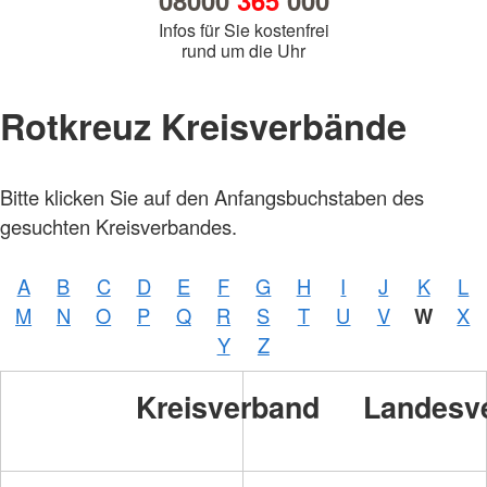
08000
365
000
Infos für Sie kostenfrei
rund um die Uhr
Rotkreuz Kreisverbände
Foto:
Bitte klicken Sie auf den Anfangsbuchstaben des
A.
Zelck /
gesuchten Kreisverbandes.
DRKS,
Karte:
©…
A
B
C
D
E
F
G
H
I
J
K
L
Foto:
A.
M
N
O
P
Q
R
S
T
U
V
W
X
Zelck /
DRK-
Y
Z
Service
GmbH
Kreisverband
Landesv