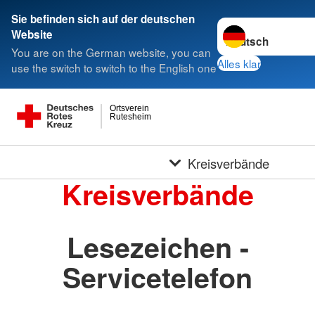
Sie befinden sich auf der deutschen
Sprache wechseln 
Website
You are on the German website, you can
Alles klar
use the switch to switch to the English one
Ortsverein
Rutesheim
Kreisverbände
Kreisverbände
Lesezeichen -
Servicetelefon