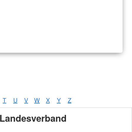
T
U
V
W
X
Y
Z
Landesverband
Foto:
A.
Zelck /