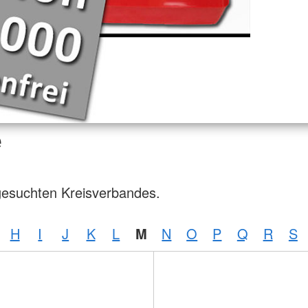
e
gesuchten Kreisverbandes.
H
I
J
K
L
M
N
O
P
Q
R
S