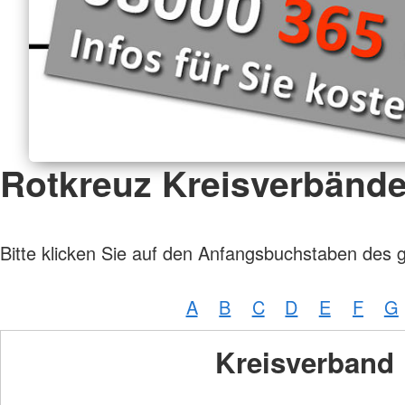
Rotkreuz Kreisverbänd
Bitte klicken Sie auf den Anfangsbuchstaben des 
A
B
C
D
E
F
G
Kreisverband