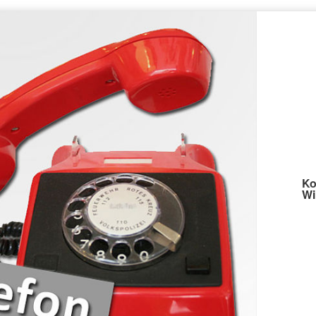
Ko
Wi