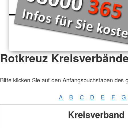
Rotkreuz Kreisverbänd
Bitte klicken Sie auf den Anfangsbuchstaben des 
A
B
C
D
E
F
G
Kreisverband