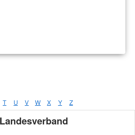
T
U
V
W
X
Y
Z
Landesverband
Foto:
A.
Zelck /