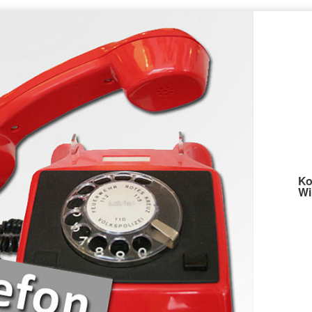
Ko
Wi