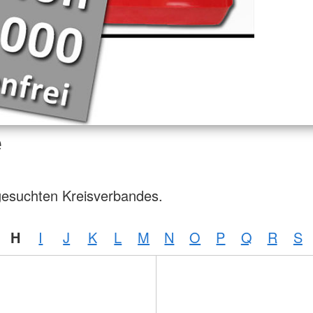
e
gesuchten Kreisverbandes.
H
I
J
K
L
M
N
O
P
Q
R
S