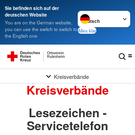
Sie befinden sich auf der
Sprache wechseln zu
deutschen Website
You are on the German website,
you can use the switch to switch to
Alles klar
the English one
Ortsverein
Rutesheim
Kreisverbände
Kreisverbände
Lesezeichen -
Servicetelefon