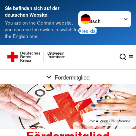
Sie befinden sich auf der
Sprache wechseln zu
deutschen Website
You are on the German website,
you can use the switch to switch to
Alles klar
the English one
Ortsverein
Rutesheim
Fördermitglied
Foto: A. Zelck / DRK-Service…
Fördermitglied