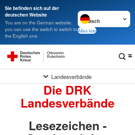
Sie befinden sich auf der
Sprache wechseln zu
deutschen Website
You are on the German website,
you can use the switch to switch to
Alles klar
the English one
Ortsverein
Rutesheim
Landesverbände
Die DRK
Landesverbände
Lesezeichen -