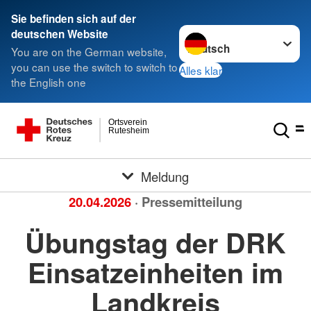
Sie befinden sich auf der
Sprache wechseln zu
deutschen Website
You are on the German website,
you can use the switch to switch to
Alles klar
the English one
Ortsverein
Rutesheim
Meldung
20.04.2026
· Pressemitteilung
Übungstag der DRK
Einsatzeinheiten im
Landkreis