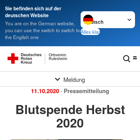
Sie befinden sich auf der
Sprache wechseln zu
deutschen Website
You are on the German website,
you can use the switch to switch to
Alles klar
the English one
Ortsverein
Rutesheim
Meldung
11.10.2020
· Pressemitteilung
Blutspende Herbst
2020