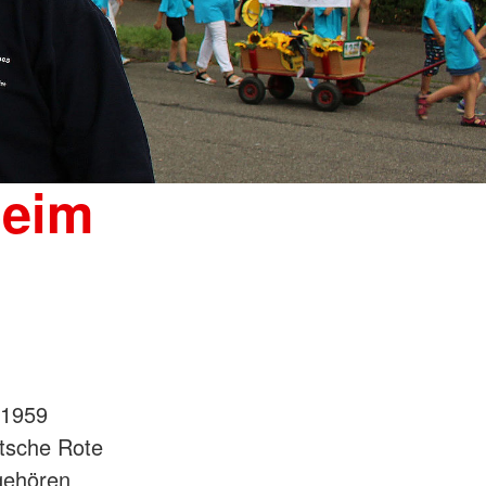
beim
 1959
tsche Rote
 gehören