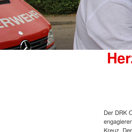
Her
Der DRK Or
engagiere
Kreuz. Der