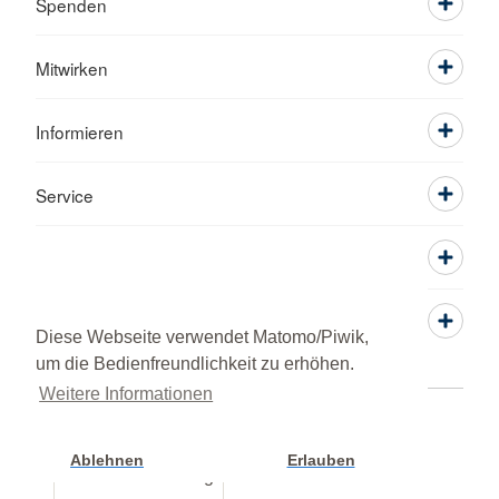
Spenden
Mitwirken
Informieren
Service
Diese Webseite verwendet Matomo/Piwik,
um die Bedienfreundlichkeit zu erhöhen.
Weitere Informationen
Kontakt
Sitemap
Datenschutz
Impressum
© 2026 Ortsverein Rutesheim
Ablehnen
Erlauben
Cookie Einstellung