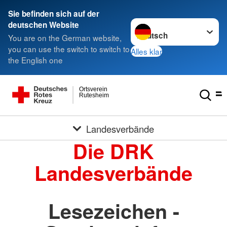
Sie befinden sich auf der
Sprache wechseln zu
deutschen Website
You are on the German website,
you can use the switch to switch to
Alles klar
the English one
Ortsverein
Rutesheim
Landesverbände
Die DRK
Landesverbände
Lesezeichen -