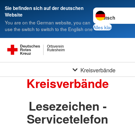
Sie befinden sich auf der deutschen
Sprache wechseln 
Website
You are on the German website, you can
Alles klar
use the switch to switch to the English one
Ortsverein
Rutesheim
Kreisverbände
Kreisverbände
Lesezeichen -
Servicetelefon