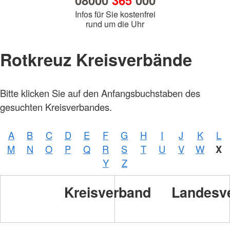
08000
365
000
Infos für Sie kostenfrei
rund um die Uhr
Rotkreuz Kreisverbände
Foto:
Bitte klicken Sie auf den Anfangsbuchstaben des
A.
Zelck /
gesuchten Kreisverbandes.
DRKS,
Karte:
©…
A
B
C
D
E
F
G
H
I
J
K
L
Foto:
A.
M
N
O
P
Q
R
S
T
U
V
W
X
Zelck /
DRK-
Y
Z
Service
GmbH
Kreisverband
Landesv