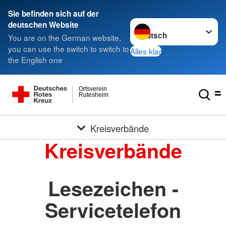
Sie befinden sich auf der
Sprache wechseln zu
deutschen Website
You are on the German website,
you can use the switch to switch to
Alles klar
the English one
Ortsverein
Rutesheim
Kreisverbände
Kreisverbände
Lesezeichen -
Servicetelefon