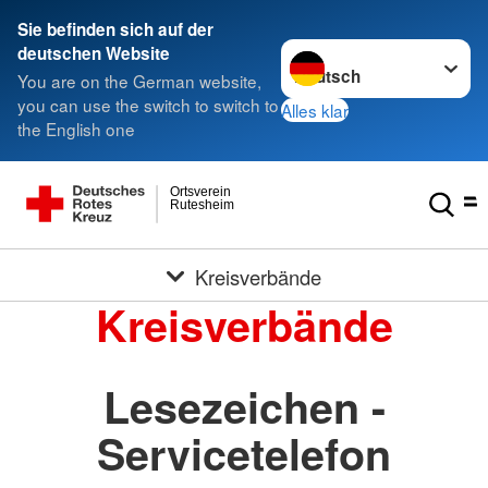
Sie befinden sich auf der
Sprache wechseln zu
deutschen Website
You are on the German website,
you can use the switch to switch to
Alles klar
the English one
Ortsverein
Rutesheim
Kreisverbände
Kreisverbände
Lesezeichen -
Servicetelefon