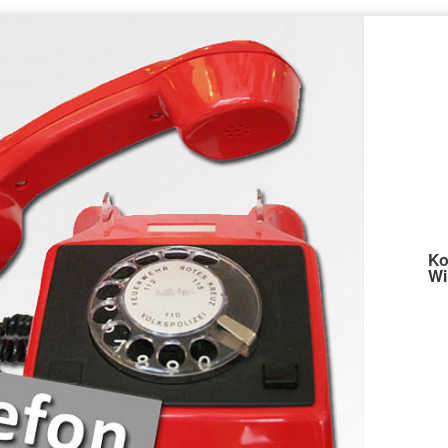
Ko
Wi