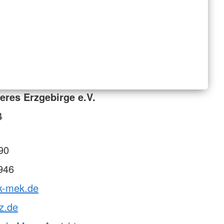
eres Erzgebirge e.V.
4
90
946
rk-mek.de
z.de