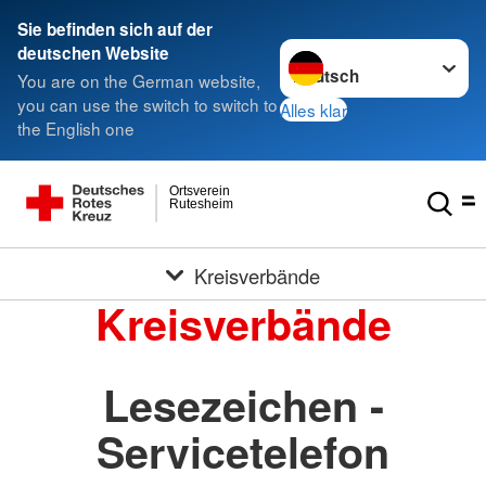
Sie befinden sich auf der
Sprache wechseln zu
deutschen Website
You are on the German website,
you can use the switch to switch to
Alles klar
the English one
Ortsverein
Rutesheim
Kreisverbände
Kreisverbände
Lesezeichen -
Servicetelefon