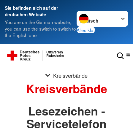
Sie befinden sich auf der
Sprache wechseln zu
deutschen Website
You are on the German website,
you can use the switch to switch to
Alles klar
the English one
Ortsverein
Rutesheim
Kreisverbände
Kreisverbände
Lesezeichen -
Servicetelefon