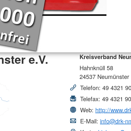
ster e.V.
Kreisverband Neu
Hahnknüll 58
24537
Neumünster
Telefon:
49 4321 9
Telefax:
49 4321 9
Web:
http://www.d
E-Mail:
info@drk-n