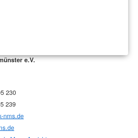
münster e.V.
05 230
05 239
rk-nms.de
ms.de