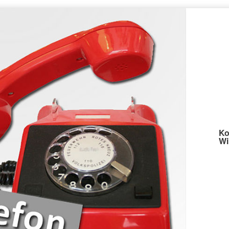
Ko
Wi