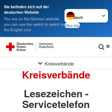
Sie befinden sich auf der
Sprache wechseln zu
deutschen Website
You are on the German website,
you can use the switch to switch to
Alles klar
the English one
Ortsverein
Rutesheim
Kreisverbände
Kreisverbände
Lesezeichen -
Servicetelefon