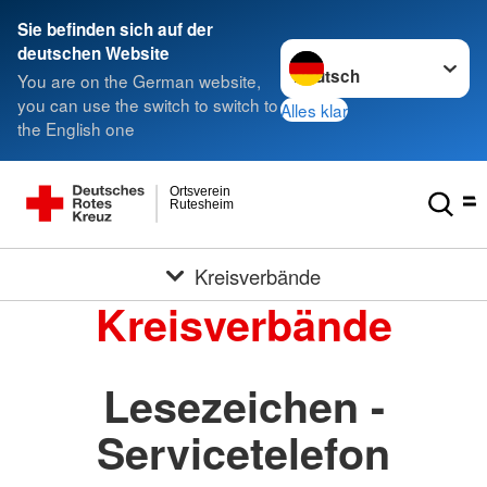
Sie befinden sich auf der
Sprache wechseln zu
deutschen Website
You are on the German website,
you can use the switch to switch to
Alles klar
the English one
Ortsverein
Rutesheim
Kreisverbände
Kreisverbände
Lesezeichen -
Servicetelefon