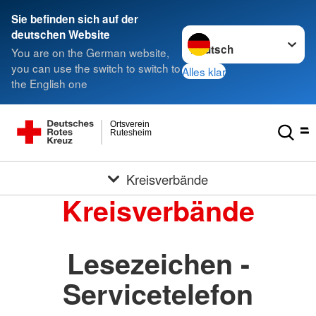
Sie befinden sich auf der
Sprache wechseln zu
deutschen Website
You are on the German website,
you can use the switch to switch to
Alles klar
the English one
Ortsverein
Rutesheim
Kreisverbände
Kreisverbände
Lesezeichen -
Servicetelefon