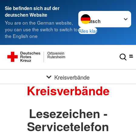
Sie befinden sich auf der
Sprache wechseln zu
deutschen Website
You are on the German website,
you can use the switch to switch to
Alles klar
the English one
Ortsverein
Rutesheim
Kreisverbände
Kreisverbände
Lesezeichen -
Servicetelefon