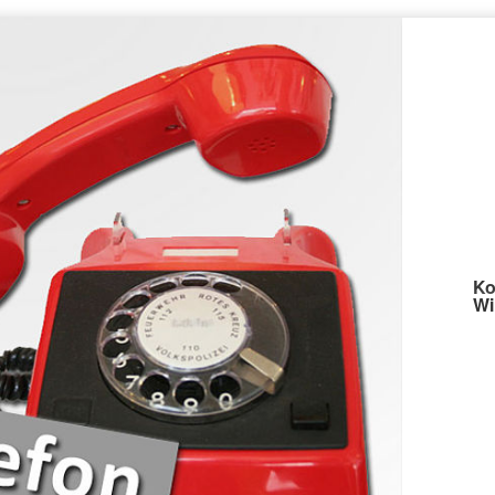
Ko
Wi