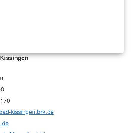
 Kissingen
en
-0
 170
bad-kissingen.brk.de
k.de