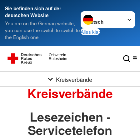
Sie befinden sich auf der
Sprache wechseln zu
deutschen Website
You are on the German website,
you can use the switch to switch to
Alles klar
the English one
Ortsverein
Rutesheim
Kreisverbände
Kreisverbände
Lesezeichen -
Servicetelefon