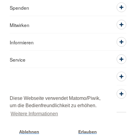
Spenden
Mitwirken
Informieren
Service
Diese Webseite verwendet Matomo/Piwik,
um die Bedienfreundlichkeit zu erhöhen.
Weitere Informationen
Kontakt
Sitemap
Datenschutz
Impressum
© 2026 Ortsverein Rutesheim
Ablehnen
Erlauben