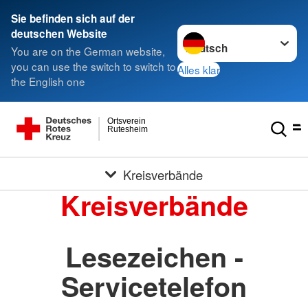
Sie befinden sich auf der
Sprache wechseln zu
deutschen Website
You are on the German website,
you can use the switch to switch to
Alles klar
the English one
Ortsverein
Rutesheim
Kreisverbände
Kreisverbände
Lesezeichen -
Servicetelefon