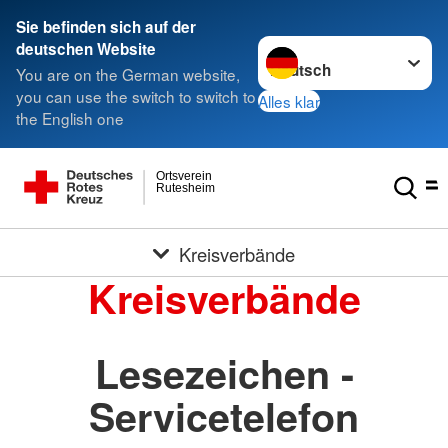
Sie befinden sich auf der
Sprache wechseln zu
deutschen Website
You are on the German website,
you can use the switch to switch to
Alles klar
the English one
Ortsverein
Rutesheim
Kreisverbände
Kreisverbände
Lesezeichen -
Servicetelefon