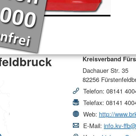
feldbruck
Kreisverband Fürs
Dachauer Str. 35
82256
Fürstenfeldb
Telefon:
08141 400
Telefax:
08141 400
Web:
http://www.brk
E-Mail:
info.kv-ffb