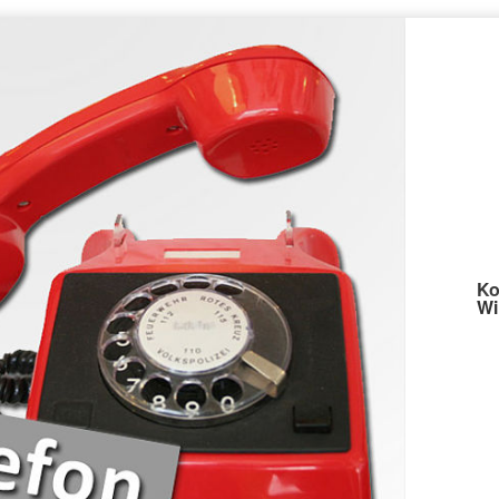
Ko
Wi