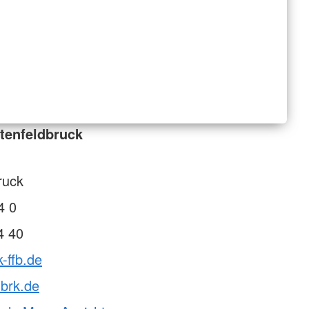
tenfeldbruck
ruck
4 0
4 40
-ffb.de
@brk.de