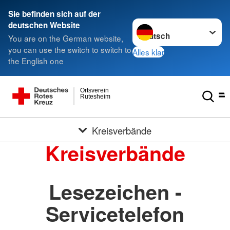
Sie befinden sich auf der
Sprache wechseln zu
deutschen Website
You are on the German website,
you can use the switch to switch to
Alles klar
the English one
Ortsverein
Rutesheim
Kreisverbände
Kreisverbände
Lesezeichen -
Servicetelefon