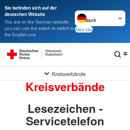
Sie befinden sich auf der
Sprache wechseln zu
deutschen Website
You are on the German website,
you can use the switch to switch to
Alles klar
the English one
Ortsverein
Rutesheim
Kreisverbände
Kreisverbände
Lesezeichen -
Servicetelefon