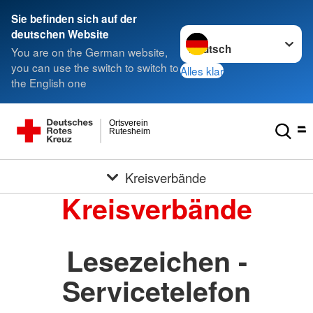
Sie befinden sich auf der
Sprache wechseln zu
deutschen Website
You are on the German website,
you can use the switch to switch to
Alles klar
the English one
Ortsverein
Rutesheim
Kreisverbände
Kreisverbände
Lesezeichen -
Servicetelefon