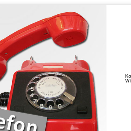
Ko
Wi