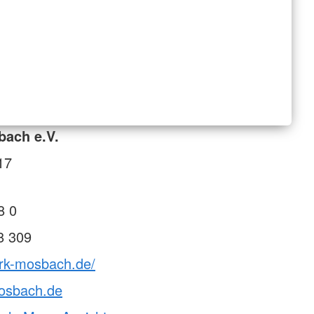
bach e.V.
17
8 0
8 309
drk-mosbach.de/
osbach.de