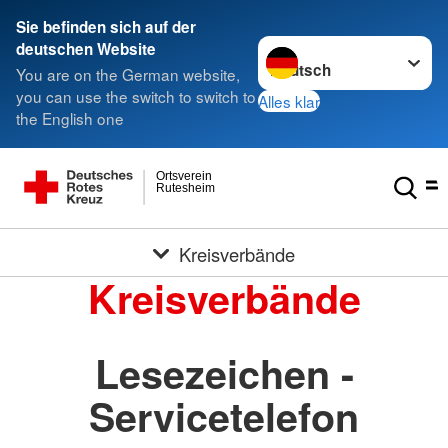
Sie befinden sich auf der
Sprache wechseln zu
deutschen Website
You are on the German website,
you can use the switch to switch to
Alles klar
the English one
Ortsverein
Rutesheim
Kreisverbände
Kreisverbände
Lesezeichen -
Servicetelefon