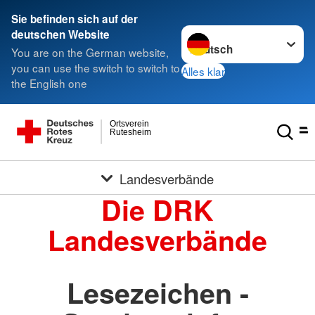
Sie befinden sich auf der
Sprache wechseln zu
deutschen Website
You are on the German website,
you can use the switch to switch to
Alles klar
the English one
Ortsverein
Rutesheim
Landesverbände
Die DRK
Landesverbände
Lesezeichen -