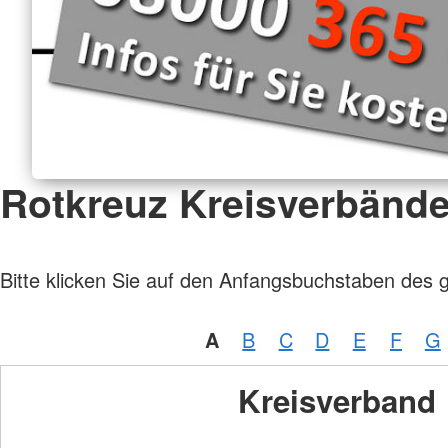
Rotkreuz Kreisverbänd
Bitte klicken Sie auf den Anfangsbuchstaben des 
A
B
C
D
E
F
G
Kreisverband