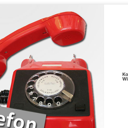
Ko
Wi