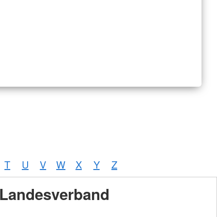
T
U
V
W
X
Y
Z
Landesverband
Foto:
A.
Zelck /