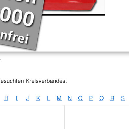
e
gesuchten Kreisverbandes.
H
I
J
K
L
M
N
O
P
Q
R
S