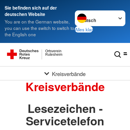
Sie befinden sich auf der
Sprache wechseln zu
deutschen Website
You are on the German website,
you can use the switch to switch to
Alles klar
the English one
Ortsverein
Rutesheim
Kreisverbände
Kreisverbände
Lesezeichen -
Servicetelefon