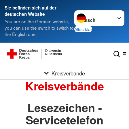
Sie befinden sich auf der
Sprache wechseln zu
deutschen Website
You are on the German website,
you can use the switch to switch to
Alles klar
the English one
Ortsverein
Rutesheim
Kreisverbände
Kreisverbände
Lesezeichen -
Servicetelefon