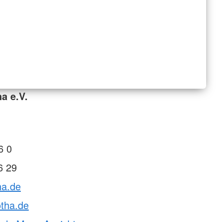
a e.V.
6 0
6 29
ha.de
otha.de