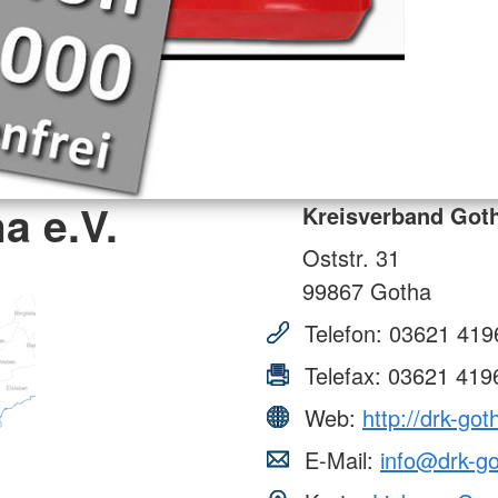
a e.V.
Kreisverband Goth
Oststr. 31
99867
Gotha
Telefon:
03621 419
Telefax:
03621 419
Web:
http://drk-got
E-Mail:
info@drk-g