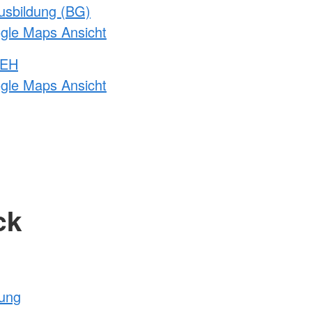
usbildung (BG)
ogle Maps Ansicht
 EH
ogle Maps Ansicht
ck
tung