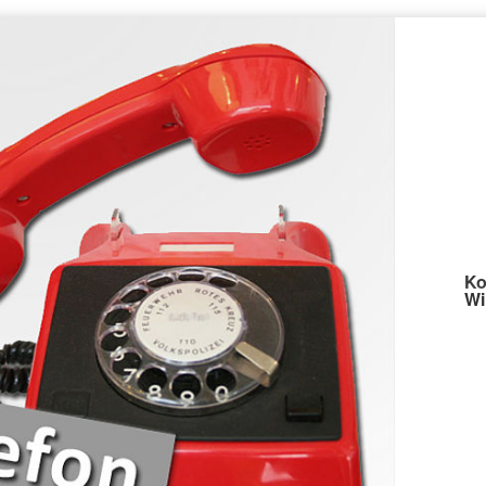
Ko
Wi