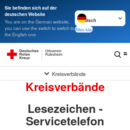
Sie befinden sich auf der
Sprache wechseln zu
deutschen Website
You are on the German website,
you can use the switch to switch to
Alles klar
the English one
Ortsverein
Rutesheim
Kreisverbände
Kreisverbände
Lesezeichen -
Servicetelefon