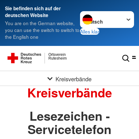
Sie befinden sich auf der
Sprache wechseln zu
deutschen Website
You are on the German website,
you can use the switch to switch to
Alles klar
the English one
Ortsverein
Rutesheim
Kreisverbände
Kreisverbände
Lesezeichen -
Servicetelefon