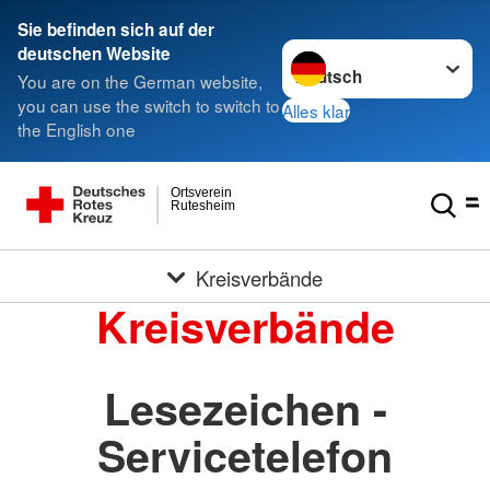
Sie befinden sich auf der
Sprache wechseln zu
deutschen Website
You are on the German website,
you can use the switch to switch to
Alles klar
the English one
Ortsverein
Rutesheim
Kreisverbände
Kreisverbände
Lesezeichen -
Servicetelefon