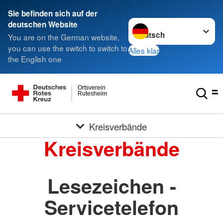
Sie befinden sich auf der
Sprache wechseln zu
deutschen Website
You are on the German website,
you can use the switch to switch to
Alles klar
the English one
Ortsverein
Rutesheim
Kreisverbände
Kreisverbände
Lesezeichen -
Servicetelefon