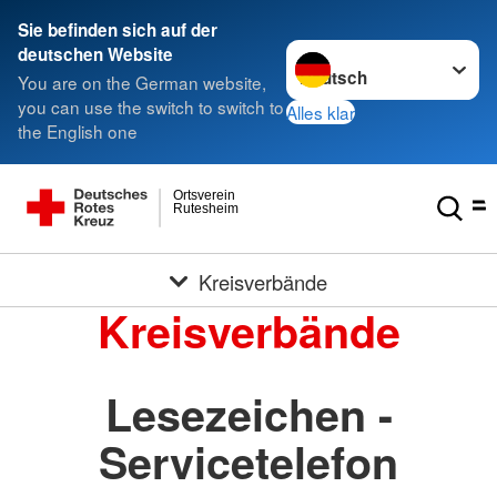
Sie befinden sich auf der
Sprache wechseln zu
deutschen Website
You are on the German website,
you can use the switch to switch to
Alles klar
the English one
Ortsverein
Rutesheim
Kreisverbände
Kreisverbände
Lesezeichen -
Servicetelefon