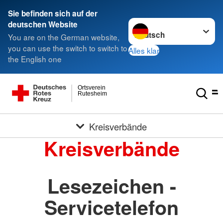
Sie befinden sich auf der
Sprache wechseln zu
deutschen Website
You are on the German website,
you can use the switch to switch to
Alles klar
the English one
Ortsverein
Rutesheim
Kreisverbände
Kreisverbände
Lesezeichen -
Servicetelefon